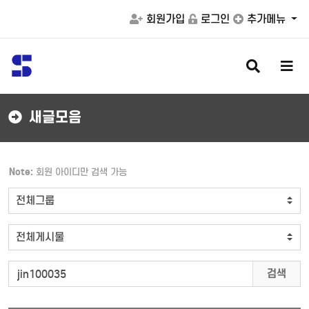
회원가입
로그인
추가메뉴
검
메
색
뉴
버
버
튼
튼
새글모음
Note:
회원 아이디만 검색 가능
검색