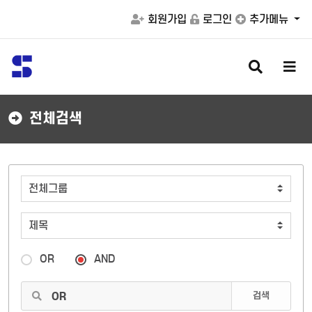
회원가입
로그인
추가메뉴
검
메
색
뉴
버
버
튼
튼
전체검색
OR
AND
검색