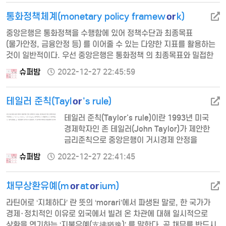
LIBOR(London Inter-Bank Offered Rates)는 국제
or
단기금융거래의 기준 금리로 활용되는바, 우량은행 간 거래뿐만
통화정책체계(monetary policy framew
k)
아니라 현지은행 간…
중앙은행은 통화정책을 수행함에 있어 정책수단과 최종목표
(물가안정, 금융안정 등) 를 이어줄 수 있는 다양한 지표를 활용하는
것이 일반적이다. 우선 중앙은행은 통화정책 의 최종목표와 밀접한
관계가 있는 통화량, 환율, 물가상승률 등의 지표 중에 하나를
슈퍼밤
2022-12-27 22:45:59
선택하여 그 지표의 목표 수준을 결정한 다음, 이를 달성할 수 있도록
통화정책을 수행한 다. 이렇게 선택된 지표를 명목기준지표
or
(nominal anchor)라고 하며 이중 물가상승률을 제외한 통화량,
테일러 준칙(Tayl
's rule)
환율 등은 최종목표를 달성하기 위한 중간목표(intermediate
테일러 준칙(Taylor's rule)이란 1993년 미국
target)로 활용…
경제학자인 존 테일러(John Taylor)가 제안한
금리준칙으로 중앙은행이 거시경제 안정을
달성하기 위해 물가변동뿐만 아니라
슈퍼밤
2022-12-27 22:41:45
산출변동에도 금리가 조정되도록 한 금리준칙을
말한다. 즉, 주어진 중립금리수준, 성장 갭 및
or
or
물가갭 등에 비추어 바람직한 적정 정책금리
채무상환유예(m
at
ium)
수준을 의미하는데 적정 정책금리(준 칙금리)는
라틴어로 ‘지체하다’ 란 뜻의 ‘morari’에서 파생된 말로, 한 국가가
위의 공식으로 산출된다. 이 준칙에 의하면
경제･정치적인 이유로 외국에서 빌려 온 차관에 대해 일시적으로
중앙은행의 단기목 표금리는 물가갭(실제
상환을 연기하는 ‘지불유예(支拂猶豫)’ 를 말한다. 곧 채무를 반드시