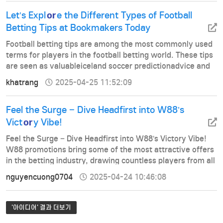
odds has never b…
or
Let’s Expl
e the Different Types of Football
Betting Tips at Bookmakers Today
Football betting tips are among the most commonly used
terms for players in the football betting world. These tips
are seen as valuableiceland soccer predictionadvice and
effective strategies provided by experienced experts in
khatrang
2025-04-25 11:52:09
the industry. With their in-depth pre-match analysis,
these professiona…
Feel the Surge – Dive Headfirst into W88’s
or
Vict
y Vibe!
Feel the Surge – Dive Headfirst into W88’s Victory Vibe!
W88 promotions bring some of the most attractive offers
in the betting industry, drawing countless players from all
over the world. These promotions provide numerous
nguyencuong0704
2025-04-24 10:46:08
incentives for both new and existing members, allowing
them to m…
'아이디어' 결과 더보기