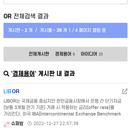
OR
전체검색 결과
게시판 -
2
개
/
게시물 -
39
개
1 / 4 페이지 열람 중
전체게시판
경제용어
아이디어
6
33
'
경제용어
' 게시판 내 결과
OR
LIB
LIBOR는 국제금융 중심지인 런던금융시장에서 은행 간 단기자금
(보통 3개월 만기 기준) 거래 시 적용하는 금리(offer rate)를
가리킨다. 미국 IBA(Intercontinental Exchange Benchmark
Administration)가 은행 간 차입금리 정보를 수집･평균하여 매일
슈퍼밤
2022-12-27 22:57:39
전 세계 5개 통화(USD, EUR, GBP, JPY, CHF)에 대해 발표한다.