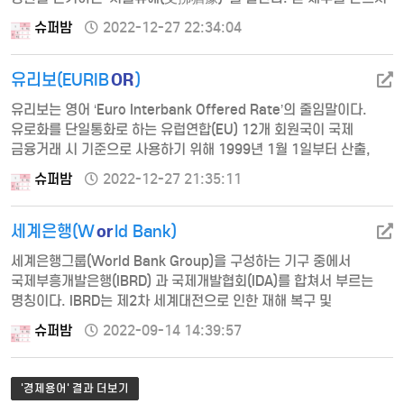
인플레이션율 - 목표인플레이션율)과 생산갭
갚겠지만 현 상황에서는 도저히 갚을 능력이 없으니 지급을 일정
(실제성장률 - 잠재성 장률)을 고려하…
슈퍼밤
2022-12-27 22:34:04
기간 유예하겠다는 선언이다. 따라서 모라토리엄은 채무상환이 아예
불가능한 ‘채무불이행(디폴트, default)’이나 채무상환을 거절하는
OR
‘지급거절’과는 의미가 …
유리보(EURIB
)
유리보는 영어 ‘Euro Interbank Offered Rate’의 줄임말이다.
유로화를 단일통화로 하는 유럽연합(EU) 12개 회원국이 국제
금융거래 시 기준으로 사용하기 위해 1999년 1월 1일부터 산출,
적용한 금리로, 유럽연합 회원국 가운데 유로에 참여하지 않은 영국･
슈퍼밤
2022-12-27 21:35:11
덴마크･스웨덴은 제외되었다. 영국 런던에서 우량은행끼리
단기자금을 거래할 때 적용 하는 금리인 리보(LIBOR)에 대항하고,
or
유로 국가들 간의 공동 경제권을 강화하는 데 목적이 있다. 벨기에
세계은행(W
ld Bank)
브뤼셀에 본부를 두고 있는 유럽중앙은행회가 …
세계은행그룹(World Bank Group)을 구성하는 기구 중에서
국제부흥개발은행(IBRD) 과 국제개발협회(IDA)를 합쳐서 부르는
명칭이다. IBRD는 제2차 세계대전으로 인한 재해 복구 및
개발도상국의 경제개발을 위한 장기개발자금 지원을 목적으로
슈퍼밤
2022-09-14 14:39:57
1945년 12월 설립되었으며 미국 워싱턴에 본부를 두고 있다.
IBRD와 IDA는 별개의 법인체지만 IBRD의 임원이 IDA의 임원을
겸임하고 있으며 실무 집행부서도 별도의 구분 없이 세계은행으로
'경제용어' 결과 더보기
통합되어 운영되고 있다. 설립 초기에는 전쟁복구 지원에