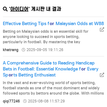
주력하였으나 이후 저소득 개도…
'
아이디어
' 게시판 내 결과
or
Effective Betting Tips f
Malaysian Odds at W88
Betting on Malaysian odds is an essential skill for
anyone looking to succeed in sports betting,
particularly in football. By mastering the key
strategies, skills, and insights about this type of
khatrang
2025-09-05 19:11:26
betting, players can gain an edgeno lose football
predictionwhen making their betting decisions. In th…
A Comprehensive Guide to Reading Handicap
or
Bets in Football: Essential Knowledge f
Every
or
Sp
ts Betting Enthusiast
In the vast and ever-evolving world of sports betting,
football stands as one of the most dominant and widely
followed sports by bettors around the globe. With millions
of fans turning into punters each week, the importance of
qiqi77246
2025-08-08 11:57:29
understanding how to read and interpret football betting