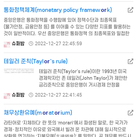
LIBOR(London Inter-Bank Offered Rates)는 국제
or
단기금융거래의 기준 금리로 활용되는바, 우량은행 간 거래뿐만
통화정책체계(monetary policy framew
k)
아니라 현지은행 간…
중앙은행은 통화정책을 수행함에 있어 정책수단과 최종목표
(물가안정, 금융안정 등) 를 이어줄 수 있는 다양한 지표를 활용하는
것이 일반적이다. 우선 중앙은행은 통화정책 의 최종목표와 밀접한
관계가 있는 통화량, 환율, 물가상승률 등의 지표 중에 하나를
슈퍼밤
2022-12-27 22:45:59
선택하여 그 지표의 목표 수준을 결정한 다음, 이를 달성할 수 있도록
통화정책을 수행한 다. 이렇게 선택된 지표를 명목기준지표
or
(nominal anchor)라고 하며 이중 물가상승률을 제외한 통화량,
테일러 준칙(Tayl
's rule)
환율 등은 최종목표를 달성하기 위한 중간목표(intermediate
테일러 준칙(Taylor's rule)이란 1993년 미국
target)로 활용…
경제학자인 존 테일러(John Taylor)가 제안한
금리준칙으로 중앙은행이 거시경제 안정을
달성하기 위해 물가변동뿐만 아니라
슈퍼밤
2022-12-27 22:41:45
산출변동에도 금리가 조정되도록 한 금리준칙을
말한다. 즉, 주어진 중립금리수준, 성장 갭 및
or
or
물가갭 등에 비추어 바람직한 적정 정책금리
채무상환유예(m
at
ium)
수준을 의미하는데 적정 정책금리(준 칙금리)는
라틴어로 ‘지체하다’ 란 뜻의 ‘morari’에서 파생된 말로, 한 국가가
위의 공식으로 산출된다. 이 준칙에 의하면
경제･정치적인 이유로 외국에서 빌려 온 차관에 대해 일시적으로
중앙은행의 단기목 표금리는 물가갭(실제
상환을 연기하는 ‘지불유예(支拂猶豫)’ 를 말한다. 곧 채무를 반드시