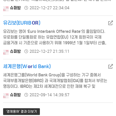
인플레이션율 - 목표인플레이션율)과 생산갭
갚겠지만 현 상황에서는 도저히 갚을 능력이 없으니 지급을 일정
(실제성장률 - 잠재성 장률)을 고려하…
슈퍼밤
2022-12-27 22:34:04
기간 유예하겠다는 선언이다. 따라서 모라토리엄은 채무상환이 아예
불가능한 ‘채무불이행(디폴트, default)’이나 채무상환을 거절하는
OR
‘지급거절’과는 의미가 …
유리보(EURIB
)
유리보는 영어 ‘Euro Interbank Offered Rate’의 줄임말이다.
유로화를 단일통화로 하는 유럽연합(EU) 12개 회원국이 국제
금융거래 시 기준으로 사용하기 위해 1999년 1월 1일부터 산출,
적용한 금리로, 유럽연합 회원국 가운데 유로에 참여하지 않은 영국･
슈퍼밤
2022-12-27 21:35:11
덴마크･스웨덴은 제외되었다. 영국 런던에서 우량은행끼리
단기자금을 거래할 때 적용 하는 금리인 리보(LIBOR)에 대항하고,
or
유로 국가들 간의 공동 경제권을 강화하는 데 목적이 있다. 벨기에
세계은행(W
ld Bank)
브뤼셀에 본부를 두고 있는 유럽중앙은행회가 …
세계은행그룹(World Bank Group)을 구성하는 기구 중에서
국제부흥개발은행(IBRD) 과 국제개발협회(IDA)를 합쳐서 부르는
명칭이다. IBRD는 제2차 세계대전으로 인한 재해 복구 및
개발도상국의 경제개발을 위한 장기개발자금 지원을 목적으로
슈퍼밤
2022-09-14 14:39:57
1945년 12월 설립되었으며 미국 워싱턴에 본부를 두고 있다.
IBRD와 IDA는 별개의 법인체지만 IBRD의 임원이 IDA의 임원을
겸임하고 있으며 실무 집행부서도 별도의 구분 없이 세계은행으로
'경제용어' 결과 더보기
통합되어 운영되고 있다. 설립 초기에는 전쟁복구 지원에