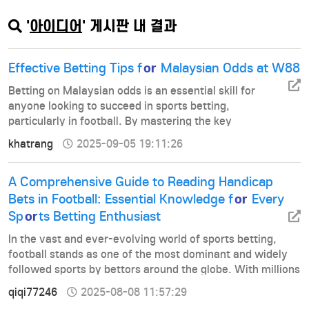
주력하였으나 이후 저소득 개도…
'
아이디어
' 게시판 내 결과
or
Effective Betting Tips f
Malaysian Odds at W88
Betting on Malaysian odds is an essential skill for
anyone looking to succeed in sports betting,
particularly in football. By mastering the key
strategies, skills, and insights about this type of
khatrang
2025-09-05 19:11:26
betting, players can gain an edgeno lose football
predictionwhen making their betting decisions. In th…
A Comprehensive Guide to Reading Handicap
or
Bets in Football: Essential Knowledge f
Every
or
Sp
ts Betting Enthusiast
In the vast and ever-evolving world of sports betting,
football stands as one of the most dominant and widely
followed sports by bettors around the globe. With millions
of fans turning into punters each week, the importance of
qiqi77246
2025-08-08 11:57:29
understanding how to read and interpret football betting