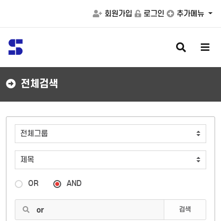
회원가입
로그인
추가메뉴
검
메
색
뉴
버
버
튼
튼
전체검색
OR
AND
검색