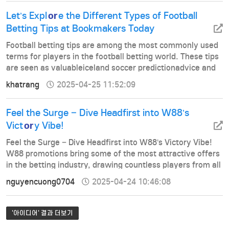
odds has never b…
or
Let’s Expl
e the Different Types of Football
Betting Tips at Bookmakers Today
Football betting tips are among the most commonly used
terms for players in the football betting world. These tips
are seen as valuableiceland soccer predictionadvice and
effective strategies provided by experienced experts in
khatrang
2025-04-25 11:52:09
the industry. With their in-depth pre-match analysis,
these professiona…
Feel the Surge – Dive Headfirst into W88’s
or
Vict
y Vibe!
Feel the Surge – Dive Headfirst into W88’s Victory Vibe!
W88 promotions bring some of the most attractive offers
in the betting industry, drawing countless players from all
over the world. These promotions provide numerous
nguyencuong0704
2025-04-24 10:46:08
incentives for both new and existing members, allowing
them to m…
'아이디어' 결과 더보기