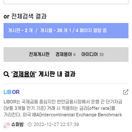
or
전체검색 결과
게시판 -
2
개
/
게시물 -
39
개
1 / 4 페이지 열람 중
전체게시판
경제용어
아이디어
6
33
'
경제용어
' 게시판 내 결과
OR
LIB
LIBOR는 국제금융 중심지인 런던금융시장에서 은행 간 단기자금
(보통 3개월 만기 기준) 거래 시 적용하는 금리(offer rate)를
가리킨다. 미국 IBA(Intercontinental Exchange Benchmark
Administration)가 은행 간 차입금리 정보를 수집･평균하여 매일
슈퍼밤
2022-12-27 22:57:39
전 세계 5개 통화(USD, EUR, GBP, JPY, CHF)에 대해 발표한다.